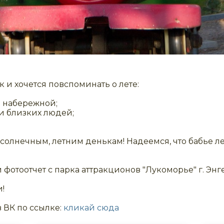
 и хочется повспоминать о лете:
о набережной;
и близких людей;
солнечным, летним денькам! Надеемся, что бабье лет
фотоотчет с парка аттракционов "Лукоморье" г. Энг
!
 ВК по ссылке:
кликай сюда