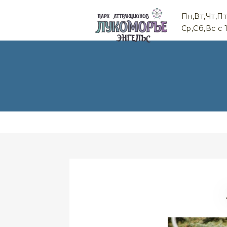
Пн,Вт,Чт,Пт
Ср,Сб,Вс c 